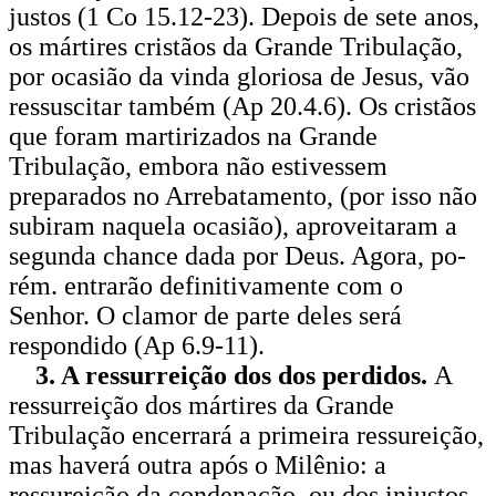
justos (1 Co 15.12-23). Depois de sete anos,
os mártires cristãos da Grande Tribulação,
por ocasião da vinda glo­riosa de Jesus, vão
ressuscitar também (Ap 20.4.6). Os cristãos
que foram martirizados na Grande
Tribulação, embora não estivessem
preparados no Arrebata­mento, (por isso não
subiram naquela ocasião), aproveitaram a
segunda chance dada por Deus. Agora, po­
rém. entrarão definitivamente com o
Senhor. O clamor de parte deles será
respondido (Ap 6.9-11).
3. A ressurreição dos dos perdidos.
A
ressurreição dos mártires da Grande
Tribulação encerrará a primeira ressu­reição,
mas haverá outra após o Milênio: a
ressureição da condenação, ou dos injustos,