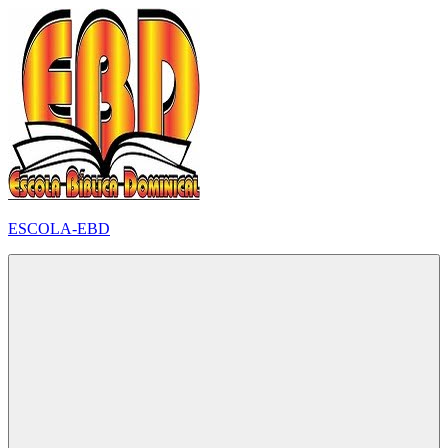
Pular
para
o
conteúdo
ESCOLA-EBD