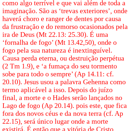
como algo terrível e que vai além de toda a
imaginação. São as ‘trevas exteriores’, onde
haverá choro e ranger de dentes por causa
da frustração e do remorso ocasionados pela
ira de Deus (Mt 22.13: 25.30). É uma
‘fornalha de fogo’ (Mt 13.42,50), onde o
fogo pela sua natureza é inextinguível.
Causa perda eterna, ou destruição perpétua
(2 Tm 1.9), e ‘a fumaça do seu tormento
sobe para todo o sempre’ (Ap 14.11: cf.
20.10). Jesus usou a palavra Gehenna como
termo aplicável a isso. Depois do juízo
final, a morte e o Hades serão lançados no
Lago de fogo (Ap 20.14). pois este, que fica
fora dos novos céus e da nova terra (cf. Ap
22.15), será único lugar onde a morte
existirá. É então que a vitória de Cristo