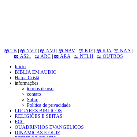
📖 TB
|
📖 NVT
|
📖 NVI
|
📖 NBV
|
📖 KJF
|
📖 KJA
|
📖 NAA
|
📖 AS21
|
📖 ARC
|
📖 ARA
|
📖 NTLH
|
📖 OUTROS
Inicio
BIBLIA EM AUDIO
Harpa Cristã
informações
termos de uso
contato
Sobre
Política de privacidade
LUGARES BIBLICOS
RELIGIÕES E SEITAS
ECC
QUADRINHOS EVANGELICOS
DINAMICAS E QUIZ