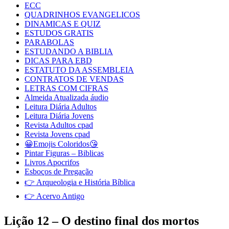
ECC
QUADRINHOS EVANGELICOS
DINAMICAS E QUIZ
ESTUDOS GRATIS
PARABOLAS
ESTUDANDO A BIBLIA
DICAS PARA EBD
ESTATUTO DA ASSEMBLEIA
CONTRATOS DE VENDAS
LETRAS COM CIFRAS
Almeida Atualizada áudio
Leitura Diária Adultos
Leitura Diária Jovens
Revista Adultos cpad
Revista Jovens cpad
😀Emojis Coloridos😘
Pintar Figuras – Biblicas
Livros Apocrifos
Esboços de Pregação
👉 Arqueologia e História Bíblica
👉 Acervo Antigo
Lição 12 – O destino final dos mortos