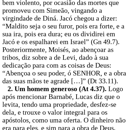
bem violento, por ocasião das mortes que
promoveu com Simeão, vingando a
virgindade de Diná. Jacó chegou a dizer:
“Maldito seja o seu furor, pois era forte, e a
sua ira, pois era dura; eu os dividirei em
Jacó e os espalharei em Israel” (Gn 49.7).
Posteriormente, Moisés, ao abençoar as
tribos, diz sobre a de Levi, dado à sua
dedicação para com as coisas de Deus:
“Abençoa o seu poder, ó SENHOR, e a obra
das suas mãos te agrade […]” (Dt 33.11).
2. Um homem generoso (At 4.37).
Logo
após mencionar Barnabé, Lucas diz que o
levita, tendo uma propriedade, desfez-se
dela, e trouxe o valor integral para os
apóstolos, como uma oferta. O dinheiro não
era para eles, e sim para a obra de Deus.