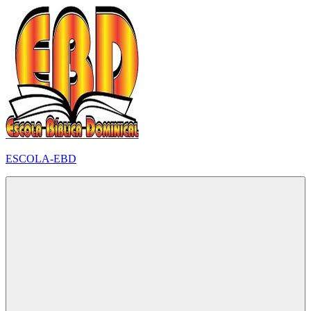
Pular
para
o
conteúdo
ESCOLA-EBD