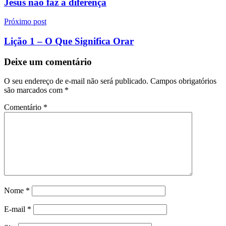
Post
Jesus não faz a diferença
Próximo post
Lição 1 – O Que Significa Orar
Deixe um comentário
O seu endereço de e-mail não será publicado.
Campos obrigatórios
são marcados com
*
Comentário
*
Nome
*
E-mail
*