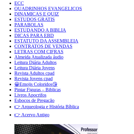
ECC
QUADRINHOS EVANGELICOS
DINAMICAS E QUIZ
ESTUDOS GRATIS
PARABOLAS
ESTUDANDO A BIBLIA
DICAS PARA EBD
ESTATUTO DA ASSEMBLEIA
CONTRATOS DE VENDAS
LETRAS COM CIFRAS
Almeida Atualizada áudio
Leitura Diária Adultos
Leitura Diária Jovens
Revista Adultos cpad
Revista Jovens cpad
😀Emojis Coloridos😘
Pintar Figuras – Biblicas
Livros Apocrifos
Esboços de Pregação
👉 Arqueologia e História Bíblica
👉 Acervo Antigo