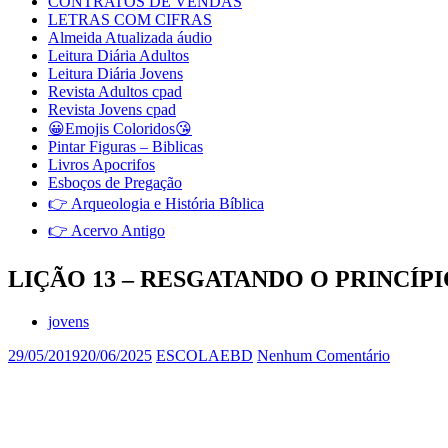
CONTRATOS DE VENDAS
LETRAS COM CIFRAS
Almeida Atualizada áudio
Leitura Diária Adultos
Leitura Diária Jovens
Revista Adultos cpad
Revista Jovens cpad
😀Emojis Coloridos😘
Pintar Figuras – Biblicas
Livros Apocrifos
Esboços de Pregação
👉 Arqueologia e História Bíblica
👉 Acervo Antigo
LIÇÃO 13 – RESGATANDO O PRINCÍP
jovens
29/05/2019
20/06/2025
ESCOLAEBD
Nenhum Comentário