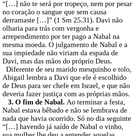
“[…] não te será por tropeço, nem por pesar
no coração o sangue que sem causa
derramaste […]” (1 Sm 25.31). Davi não
olharia para trás com vergonha e
arrependimento por ter pago a Nabal na
mesma moeda. O julgamento de Nabal e a
sua impiedade não viriam da espada de
Davi, mas das mãos do próprio Deus.
Diferente de seu marido mesquinho e tolo,
Abigail lembra a Davi que ele é escolhido
de Deus para ser chefe em Israel, e que não
deveria fazer justiça com as próprias mãos.
3. O fim de Nabal.
Ao terminar a festa,
Nabal estava bêbado e não se lembrava de
nada que havia ocorrido. Só no dia seguinte
“[…] havendo já saído de Nabal o vinho,
sua mulher lhe deu a entender aquelas