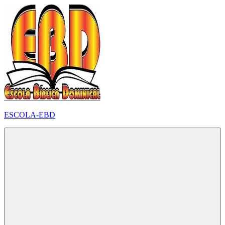
Pular
para
o
conteúdo
ESCOLA-EBD