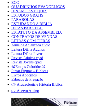
ECC
QUADRINHOS EVANGELICOS
DINAMICAS E QUIZ
ESTUDOS GRATIS
PARABOLAS
ESTUDANDO A BIBLIA
DICAS PARA EBD
ESTATUTO DA ASSEMBLEIA
CONTRATOS DE VENDAS
LETRAS COM CIFRAS
Almeida Atualizada áudio
Leitura Diária Adultos
Leitura Diária Jovens
Revista Adultos cpad
Revista Jovens cpad
😀Emojis Coloridos😘
Pintar Figuras – Biblicas
Livros Apocrifos
Esboços de Pregação
👉 Arqueologia e História Bíblica
👉 Acervo Antigo