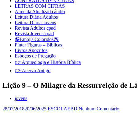
CONTRATOS DE VENDAS
LETRAS COM CIFRAS
Almeida Atualizada áudio
Leitura Diária Adultos
Leitura Diária Jovens
Revista Adultos cpad
Revista Jovens cpad
😀Emojis Coloridos😘
Pintar Figuras – Biblicas
Livros Apocrifos
Esboços de Pregação
👉 Arqueologia e História Bíblica
👉 Acervo Antigo
Lição 9 – O Milagre da Ressurreição de L
jovens
28/07/2018
20/06/2025
ESCOLAEBD
Nenhum Comentário