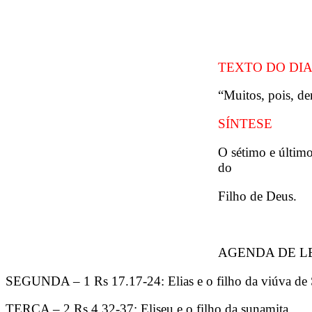
TEXTO DO DI
“Muitos, pois, de
SÍNTESE
O sétimo e último
do
Filho de Deus.
AGENDA DE L
SEGUNDA – 1 Rs 17.17-24: Elias e o filho da viúva de 
TERÇA – 2 Rs 4.32-37: Eliseu e o filho da sunamita