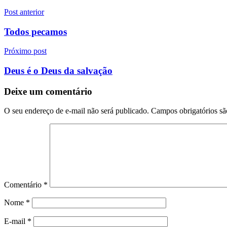
Navegação
Post anterior
de
Todos pecamos
Post
Próximo post
Deus é o Deus da salvação
Deixe um comentário
O seu endereço de e-mail não será publicado.
Campos obrigatórios s
Comentário
*
Nome
*
E-mail
*