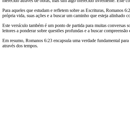
merecido através de obras, mas sim algo oferecido livremente. Este co
Para aqueles que estudam e refletem sobre as Escrituras, Romanos 6:
própria vida, suas ações e a buscar um caminho que esteja alinhado 
Este versículo também é um ponto de partida para muitas conversas sob
leitores a ponderar sobre questões profundas e a buscar compreensão e
Em resumo, Romanos 6:23 encapsula uma verdade fundamental para mui
através dos tempos.