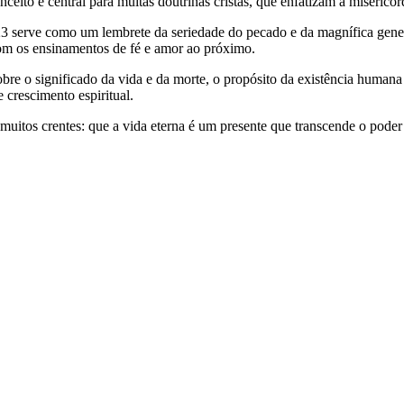
nceito é central para muitas doutrinas cristãs, que enfatizam a miseri
23 serve como um lembrete da seriedade do pecado e da magnífica gener
com os ensinamentos de fé e amor ao próximo.
re o significado da vida e da morte, o propósito da existência humana e
 crescimento espiritual.
tos crentes: que a vida eterna é um presente que transcende o poder 