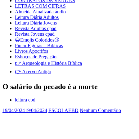
CONTRATOS DE VENDAS
LETRAS COM CIFRAS
Almeida Atualizada áudio
Leitura Diária Adultos
Leitura Diária Jovens
Revista Adultos cpad
Revista Jovens cpad
😀Emojis Coloridos😘
Pintar Figuras – Biblicas
Livros Apocrifos
Esboços de Pregação
👉 Arqueologia e História Bíblica
👉 Acervo Antigo
O salário do pecado é a morte
leitura ebd
19/04/2024
19/04/2024
ESCOLAEBD
Nenhum Comentário