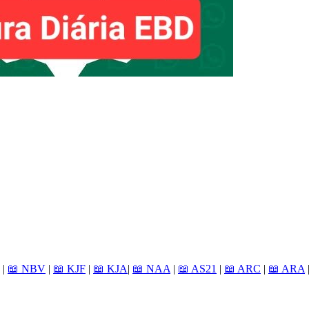
|
📖 NBV
|
📖 KJF
|
📖 KJA
|
📖 NAA
|
📖 AS21
|
📖 ARC
|
📖 ARA