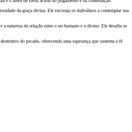
córdia e o amor de Deus acima do julgamento e da condenação.
osidade da graça divina. Ele encoraja os indivíduos a contemplar sua
 a natureza da relação entre o ser humano e o divino. Ele desafia os
destrutivo do pecado, oferecendo uma esperança que sustenta a fé