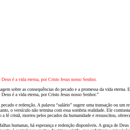
 Deus é a vida eterna, por Cristo Jesus nosso Senhor.
gem sobre as consequências do pecado e a promessa da vida eterna. Es
 Deus é a vida eterna, por Cristo Jesus nosso Senhor.”
e pecado e redenção. A palavra “salário” sugere uma transação ou um re
tanto, o versículo não termina com essa sombria realidade. Ele contras
do a fé cristã, morreu pelos pecados da humanidade e ressuscitou, ofere
 falhas humanas, há esperança e redenção disponíveis. A graça de Deu