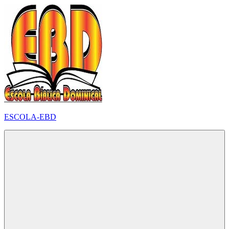
Pular
para
o
conteúdo
ESCOLA-EBD