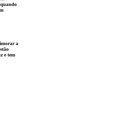
m quando
om
imorar a
estão
az e tem