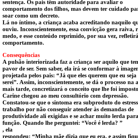
sentença. Os pais têm autoridade para avaliar o
comportamento dos filhos, mas devem ter cuidado pa
soar como um decreto.
Lá no íntimo, a criança acaba acreditando naquilo q
ouviu. Inconscientemente, essa convicção gera raiva, r
medo, e esse conteúdo reprimido, por sua vez, refletir
comportamento.
Consequências
A pulsão interiorizada faz a criança ser aquilo que te
pavor de ser. Sem saber, ela irá se conformar à imag
projetada pelos pais: “Já que eles querem que eu seja 
serei”. Assim, inconscientemente, se dá o processo na 
mais tarde, concretizará o conceito que lhe foi imposto
Carine chegou ao meu consultório com depressão.
Constatou-se que o sintoma era subproduto do estres
trabalho por não conseguir atender às demandas de
produtividade ali exigidas e se achar muito lerda par
função. Quando lhe perguntei: “Você é lerda? ”
, ela
respondeu: “Minha mãe dizia que eu era, e assim fiqu