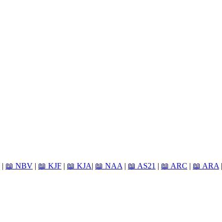
|
📖 NBV
|
📖 KJF
|
📖 KJA
|
📖 NAA
|
📖 AS21
|
📖 ARC
|
📖 ARA