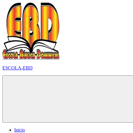
Pular
para
o
conteúdo
ESCOLA-EBD
Inicio