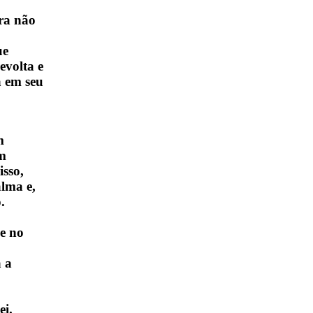
ra não
ue
evolta e
á em seu
m
em
isso,
alma e,
.
se no
a a
ei.