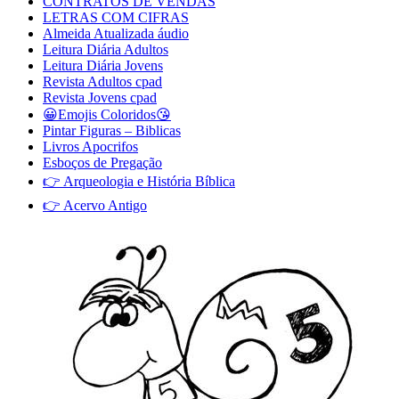
CONTRATOS DE VENDAS
LETRAS COM CIFRAS
Almeida Atualizada áudio
Leitura Diária Adultos
Leitura Diária Jovens
Revista Adultos cpad
Revista Jovens cpad
😀Emojis Coloridos😘
Pintar Figuras – Biblicas
Livros Apocrifos
Esboços de Pregação
👉 Arqueologia e História Bíblica
👉 Acervo Antigo