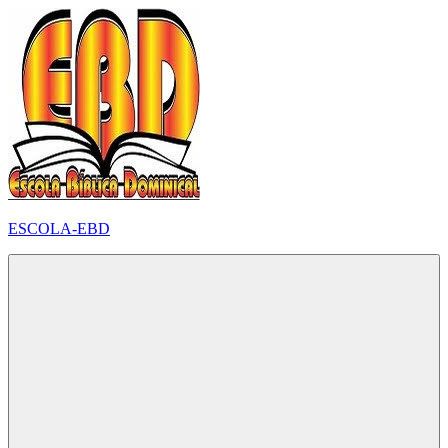
Pular
para
o
conteúdo
ESCOLA-EBD