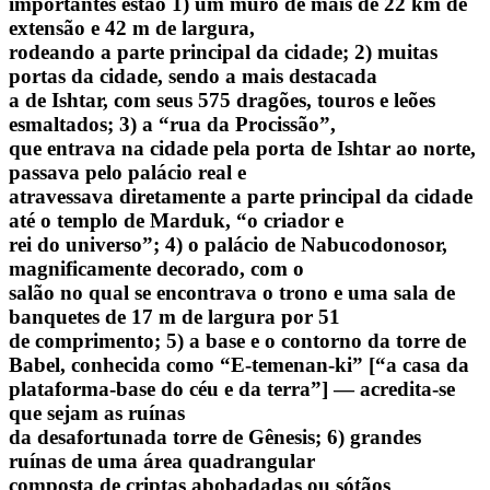
importantes estão 1) um muro de mais de 22 km de
extensão e 42 m de largura,
rodeando a parte principal da cidade; 2) muitas
portas da cidade, sendo a mais destacada
a de Ishtar, com seus 575 dragões, touros e leões
esmaltados; 3) a “rua da Procissão”,
que entrava na cidade pela porta de Ishtar ao norte,
passava pelo palácio real e
atravessava diretamente a parte principal da cidade
até o templo de Marduk, “o criador e
rei do universo”; 4) o palácio de Nabucodonosor,
magnificamente decorado, com o
salão no qual se encontrava o trono e uma sala de
banquetes de 17 m de largura por 51
de comprimento; 5) a base e o contorno da torre de
Babel, conhecida como “E-temenan-ki” [“a casa da
plataforma-base do céu e da terra”] — acredita-se
que sejam as ruínas
da desafortunada torre de Gênesis; 6) grandes
ruínas de uma área quadrangular
composta de criptas abobadadas ou sótãos