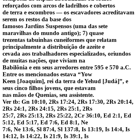
reforçados com arcos de ladrilhos e cobertos
de terra e escombros — os escavadores acreditavam
serem os restos da base dos
famosos Jardins Suspensos (uma das sete
maravilhas do mundo antigo); 7) quase
trezentas tabuinhas cuneiformes que relatam
principalmente a distribuição de azeite e
cevada aos trabalhadores especializados, oriundos
de muitas nações, que viviam na
Babilônia e em seus arredores entre 595 e 570 a.C.
Entre os mencionados estava “Yow
Keen [Joaquim], rei da terra de Yehud [Judá]”, e
seus cinco filhos jovens, que estavam
nas mãos de Quenias, seu assistente.
Ver tb: Gn 10:10, 2Rs 17:24, 2Rs 17:30, 2Rs 20:14,
2Rs 24:1, 2Rs 24:15, 2Rs 25:1, 2Rs
25:7, 2Rs 25:13, 2Rs 25:22, 2Cr 36:10, Ed 2:1, Ed
5:12, Ed 5:17, Ed 7:6, Ed 8:1, Ne
7:6, Ne 13:6, Sl 87:4, Sl 137:8, Is 13:19, Is 14:4, Is
14:12, Is 14:22, Is 21:9, Is 39:1, Is