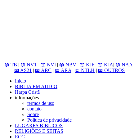
📖 TB
|
📖 NVT
|
📖 NVI
|
📖 NBV
|
📖 KJF
|
📖 KJA
|
📖 NAA
|
📖 AS21
|
📖 ARC
|
📖 ARA
|
📖 NTLH
|
📖 OUTROS
Inicio
BIBLIA EM AUDIO
Harpa Cristã
informações
termos de uso
contato
Sobre
Política de privacidade
LUGARES BIBLICOS
RELIGIÕES E SEITAS
ECC