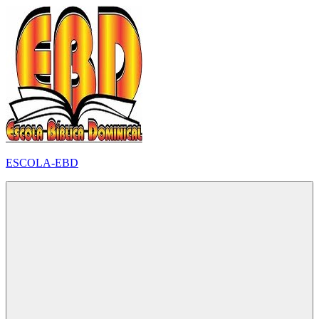
Pular
para
o
conteúdo
ESCOLA-EBD