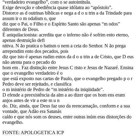
“verdadeiro evangelho”, com o se autointitula.
Exige devoção e obediência quase idólatra ao “apóstolo”.
Distorce as d outrinas bíblicas e nega a d o u trin a da Trindade para
assum ir o m odalism o, que
diz que o Pai, o Filho e o Espírito Santo são apenas “m odos”
diferentes de Deus.
É aniquilacionista: acredita que o inferno não é sofrim ento eterno,
apenas destruição defi
nitiva. N ão pratica o batism o nem a ceia do Senhor. N ão prega
arrependim ento dos pecados, pois
diz que isto é apenas rudim entos da d o u trin a de Cristo, que D eus
não atenta para o pecado do
hom em . Faz distinção entre Jesus C risto e Jesus de Nazaré. Ensina
que o evangelho verdadeiro é o
que está exposto nas cartas de Paulo, que o evangelho pregado p o r
Pedro deve ser rejeitado, e classifica
o m inistério de Pedro de “m inistério da iniqüidade”.
D efende a preexistência da alm a ao dizer que os hom ens eram
anjos antes de vir a este m u n ­
do. Diz, ainda, que Deus faz uso da reencarnação, conform e a sua
vontade, que Adão era Satanás
caído e que nós som os deuses, entre outras inúm eras distorções do
evangelho.
FONTE: APOLOGETICA ICP