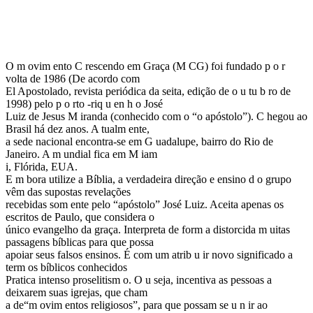
O m ovim ento C rescendo em Graça (M CG) foi fundado p o r
volta de 1986 (De acordo com
El Apostolado, revista periódica da seita, edição de o u tu b ro de
1998) pelo p o rto -riq u en h o José
Luiz de Jesus M iranda (conhecido com o “o apóstolo”). C hegou ao
Brasil há dez anos. A tualm ente,
a sede nacional encontra-se em G uadalupe, bairro do Rio de
Janeiro. A m undial fica em M iam
i, Flórida, EUA.
E m bora utilize a Bíblia, a verdadeira direção e ensino d o grupo
vêm das supostas revelações
recebidas som ente pelo “apóstolo” José Luiz. Aceita apenas os
escritos de Paulo, que considera o
único evangelho da graça. Interpreta de form a distorcida m uitas
passagens bíblicas para que possa
apoiar seus falsos ensinos. É com um atrib u ir novo significado a
term os bíblicos conhecidos
Pratica intenso proselitism o. O u seja, incentiva as pessoas a
deixarem suas igrejas, que cham
a de“m ovim entos religiosos”, para que possam se u n ir ao