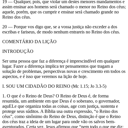
19 — Qualquer, pois, que violar um destes menores mandamentos e
assim ensinar aos homens será chamado o menor no Reino dos céus;
aquele, porém, que os cumprir e ensinar será chamado grande no
Reino dos céus.
20 — Porque vos digo que, se a vossa justiça não exceder a dos
escribas e fariseus, de modo nenhum entrareis no Reino dos céus.
COMENTÁRIO DA LIÇÃO
INTRODUÇÃO
Ser uma pessoa que faz a diferença é imprescindível em qualquer
lugar. Fazer a diferença implica ter pensamentos que tragam a
solução de problemas, perspectivas novas e crescimento em todos os
aspectos, e é isso que veremos na lição de hoje.
I. SOU UM CIDADÃO DO REINO (Mc 1.15; Jo 3.3-5)
1. O que é o Reino de Deus? O Reino de Deus é, de forma
resumida, um ambiente em que Deus é o soberano, o governador,
aquELe que organiza todas as coisas, age com justiça, sustenta e
protege seus súditos. A Bíblia usa outra expressão, “o Reino dos
céus”, como sinônimo do Reino de Deus, distinção é que o Reino
dos céus traz a ideia de um lugar para onde vão os salvos bem-
aventurados. Certa vez, Jesus afirmou que “nem todo o que me diz;