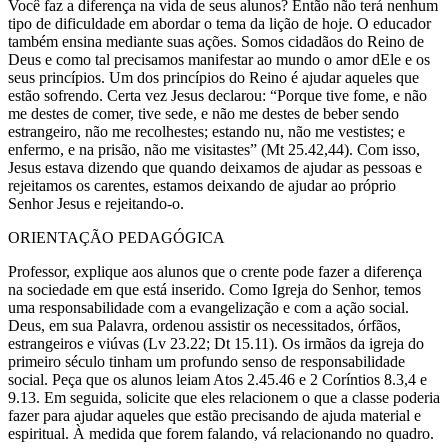
Você faz a diferença na vida de seus alunos? Então não terá nenhum
tipo de dificuldade em abordar o tema da lição de hoje. O educador
também ensina mediante suas ações. Somos cidadãos do Reino de
Deus e como tal precisamos manifestar ao mundo o amor dEle e os
seus princípios. Um dos princípios do Reino é ajudar aqueles que
estão sofrendo. Certa vez Jesus declarou: “Porque tive fome, e não
me destes de comer, tive sede, e não me destes de beber sendo
estrangeiro, não me recolhestes; estando nu, não me vestistes; e
enfermo, e na prisão, não me visitastes” (Mt 25.42,44). Com isso,
Jesus estava dizendo que quando deixamos de ajudar as pessoas e
rejeitamos os carentes, estamos deixando de ajudar ao próprio
Senhor Jesus e rejeitando-o.
ORIENTAÇÃO PEDAGÓGICA
Professor, explique aos alunos que o crente pode fazer a diferença
na sociedade em que está inserido. Como Igreja do Senhor, temos
uma responsabilidade com a evangelização e com a ação social.
Deus, em sua Palavra, ordenou assistir os necessitados, órfãos,
estrangeiros e viúvas (Lv 23.22; Dt 15.11). Os irmãos da igreja do
primeiro século tinham um profundo senso de responsabilidade
social. Peça que os alunos leiam Atos 2.45.46 e 2 Coríntios 8.3,4 e
9.13. Em seguida, solicite que eles relacionem o que a classe poderia
fazer para ajudar aqueles que estão precisando de ajuda material e
espiritual. À medida que forem falando, vá relacionando no quadro.