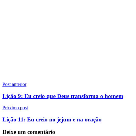
Navegação
Post anterior
de
Lição 9: Eu creio que Deus transforma o homem
Post
Próximo post
Lição 11: Eu creio no jejum e na oração
Deixe um comentário