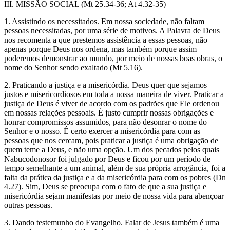
III. MISSÃO SOCIAL (Mt 25.34-36; At 4.32-35)
1. Assistindo os necessitados. Em nossa sociedade, não faltam
pessoas necessitadas, por uma série de motivos. A Palavra de Deus
nos recomenta a que prestemos assistência a essas pessoas, não
apenas porque Deus nos ordena, mas também porque assim
poderemos demonstrar ao mundo, por meio de nossas boas obras, o
nome do Senhor sendo exaltado (Mt 5.16).
2. Praticando a justiça e a misericórdia. Deus quer que sejamos
justos e misericordiosos em toda a nossa maneira de viver. Praticar a
justiça de Deus é viver de acordo com os padrões que Ele ordenou
em nossas relações pessoais. É justo cumprir nossas obrigações e
honrar compromissos assumidos, para não desonrar o nome do
Senhor e o nosso. É certo exercer a misericórdia para com as
pessoas que nos cercam, pois praticar a justiça é uma obrigação de
quem teme a Deus, e não uma opção. Um dos pecados pelos quais
Nabucodonosor foi julgado por Deus e ficou por um período de
tempo semelhante a um animal, além de sua própria arrogância, foi a
falta da prática da justiça e a da misericórdia para com os pobres (Dn
4.27). Sim, Deus se preocupa com o fato de que a sua justiça e
misericórdia sejam manifestas por meio de nossa vida para abençoar
outras pessoas.
3. Dando testemunho do Evangelho. Falar de Jesus também é uma