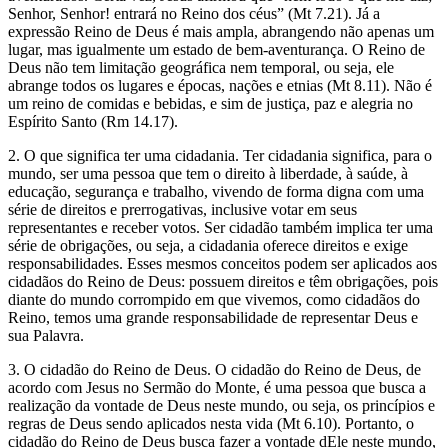
Senhor, Senhor! entrará no Reino dos céus” (Mt 7.21). Já a
expressão Reino de Deus é mais ampla, abrangendo não apenas um
lugar, mas igualmente um estado de bem-aventurança. O Reino de
Deus não tem limitação geográfica nem temporal, ou seja, ele
abrange todos os lugares e épocas, nações e etnias (Mt 8.11). Não é
um reino de comidas e bebidas, e sim de justiça, paz e alegria no
Espírito Santo (Rm 14.17).
2. O que significa ter uma cidadania. Ter cidadania significa, para o
mundo, ser uma pessoa que tem o direito à liberdade, à saúde, à
educação, segurança e trabalho, vivendo de forma digna com uma
série de direitos e prerrogativas, inclusive votar em seus
representantes e receber votos. Ser cidadão também implica ter uma
série de obrigações, ou seja, a cidadania oferece direitos e exige
responsabilidades. Esses mesmos conceitos podem ser aplicados aos
cidadãos do Reino de Deus: possuem direitos e têm obrigações, pois
diante do mundo corrompido em que vivemos, como cidadãos do
Reino, temos uma grande responsabilidade de representar Deus e
sua Palavra.
3. O cidadão do Reino de Deus. O cidadão do Reino de Deus, de
acordo com Jesus no Sermão do Monte, é uma pessoa que busca a
realização da vontade de Deus neste mundo, ou seja, os princípios e
regras de Deus sendo aplicados nesta vida (Mt 6.10). Portanto, o
cidadão do Reino de Deus busca fazer a vontade dEle neste mundo,