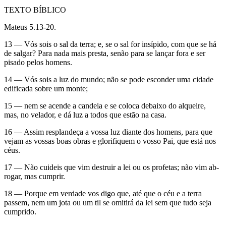
TEXTO BÍBLICO
Mateus 5.13-20.
13 — Vós sois o sal da terra; e, se o sal for insípido, com que se há
de salgar? Para nada mais presta, senão para se lançar fora e ser
pisado pelos homens.
14 — Vós sois a luz do mundo; não se pode esconder uma cidade
edificada sobre um monte;
15 — nem se acende a candeia e se coloca debaixo do alqueire,
mas, no velador, e dá luz a todos que estão na casa.
16 — Assim resplandeça a vossa luz diante dos homens, para que
vejam as vossas boas obras e glorifiquem o vosso Pai, que está nos
céus.
17 — Não cuideis que vim destruir a lei ou os profetas; não vim ab-
rogar, mas cumprir.
18 — Porque em verdade vos digo que, até que o céu e a terra
passem, nem um jota ou um til se omitirá da lei sem que tudo seja
cumprido.