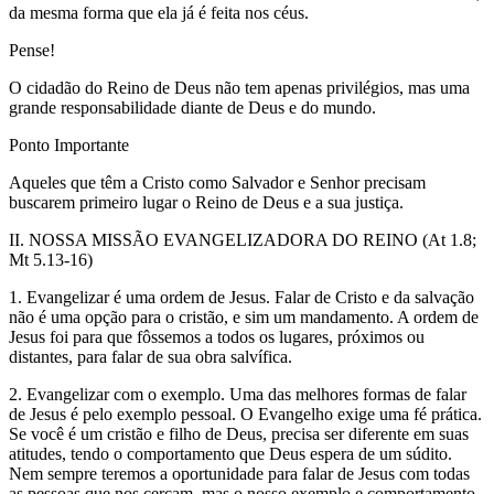
da mesma forma que ela já é feita nos céus.
Pense!
O cidadão do Reino de Deus não tem apenas privilégios, mas uma
grande responsabilidade diante de Deus e do mundo.
Ponto Importante
Aqueles que têm a Cristo como Salvador e Senhor precisam
buscarem primeiro lugar o Reino de Deus e a sua justiça.
II. NOSSA MISSÃO EVANGELIZADORA DO REINO (At 1.8;
Mt 5.13-16)
1. Evangelizar é uma ordem de Jesus. Falar de Cristo e da salvação
não é uma opção para o cristão, e sim um mandamento. A ordem de
Jesus foi para que fôssemos a todos os lugares, próximos ou
distantes, para falar de sua obra salvífica.
2. Evangelizar com o exemplo. Uma das melhores formas de falar
de Jesus é pelo exemplo pessoal. O Evangelho exige uma fé prática.
Se você é um cristão e filho de Deus, precisa ser diferente em suas
atitudes, tendo o comportamento que Deus espera de um súdito.
Nem sempre teremos a oportunidade para falar de Jesus com todas
as pessoas que nos cercam, mas o nosso exemplo e comportamento