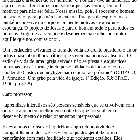
aqui e agora. Tem fome, frio, sofre injustiças; enfim, tem mil
motivos para não ser feliz. Nossa missão, pois, é socorrer o homem
no seu todo, para que não somente usufrua paz de espírito, mas
também conserve no corpo e na mente motivos de alegria e
esperança. O projeto de Jesus é para o homem todo e para todos os
homens. Fugir dessa verdade é desobediência e rebelião contra
aquEle que nos comissionou.
Um verdadeiro avivamento trará de volta ao crente brasileiro o amor
pelos quase 50 milhões pátrios que vivem na pobreza absoluta. O
estilo de vida de uma igreja avivada não se presta a esquisitices
humanas, mas à formação de personalidades de acordo com o
caráter de Cristo, que negligenciam o amor ao próximo” (CIDACO,
J. Armando. Um grito pela vida da igreja. 1ª Edição. RJ: CPAD,
1996, pp.87-8).
Caro professor,
“aprendizes interativos são pessoas sensíveis que se envolvem com
outras e aprendem melhor em contextos que possibilitem o
desenvolvimento de relacionamentos interpessoais.
Estes alunos curiosos e inquiridores aprendem ouvindo e
compartilhando ideias. Eles veem o quadro geral de forma
panorâmica com mais facilidade que pequenos detalhes. Eles