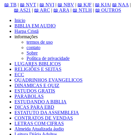
📖 TB
|
📖 NVT
|
📖 NVI
|
📖 NBV
|
📖 KJF
|
📖 KJA
|
📖 NAA
|
📖 AS21
|
📖 ARC
|
📖 ARA
|
📖 NTLH
|
📖 OUTROS
Inicio
BIBLIA EM AUDIO
Harpa Cristã
informações
termos de uso
contato
Sobre
Política de privacidade
LUGARES BIBLICOS
RELIGIÕES E SEITAS
ECC
QUADRINHOS EVANGELICOS
DINAMICAS E QUIZ
ESTUDOS GRATIS
PARABOLAS
ESTUDANDO A BIBLIA
DICAS PARA EBD
ESTATUTO DA ASSEMBLEIA
CONTRATOS DE VENDAS
LETRAS COM CIFRAS
Almeida Atualizada áudio
Leitura Diária Adultos