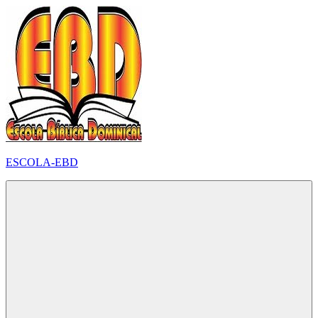
Pular
para
o
conteúdo
ESCOLA-EBD