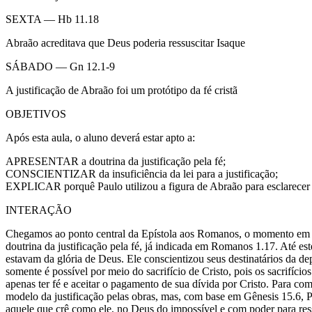
SEXTA — Hb 11.18
Abraão acreditava que Deus poderia ressuscitar Isaque
SÁBADO — Gn 12.1-9
A justificação de Abraão foi um protótipo da fé cristã
OBJETIVOS
Após esta aula, o aluno deverá estar apto a:
APRESENTAR a doutrina da justificação pela fé;
CONSCIENTIZAR da insuficiência da lei para a justificação;
EXPLICAR porquê Paulo utilizou a figura de Abraão para esclarecer a 
INTERAÇÃO
Chegamos ao ponto central da Epístola aos Romanos, o momento em que
doutrina da justificação pela fé, já indicada em Romanos 1.17. Até e
estavam da glória de Deus. Ele conscientizou seus destinatários da de
somente é possível por meio do sacrifício de Cristo, pois os sacrifí
apenas ter fé e aceitar o pagamento de sua dívida por Cristo. Para com
modelo da justificação pelas obras, mas, com base em Gênesis 15.6, Pa
aquele que crê como ele, no Deus do impossível e com poder para ress