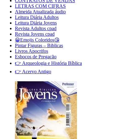
CONTRATOS DE VENDAS
LETRAS COM CIFRAS
Almeida Atualizada áudio
Leitura Diária Adultos
Leitura Diária Jovens
Revista Adultos cpad
Revista Jovens cpad
😀Emojis Coloridos😘
Pintar Figuras – Biblicas
Livros Apocrifos
Esboços de Pregação
👉 Arqueologia e História Bíblica
👉 Acervo Antigo