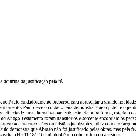
doutrina da justificação pela fé.
 Paulo cuidadosamente preparou para apresentar a grande novidade, a 
ste momento, Paulo teve o cuidado para demonstrar que o judeu e o gent
pendência de uma alternativa para salvação, de outra forma, estariam c
cios do Antigo Testamento foram transitórios e somente encobriam os pec
provar aos judeu-cristãos ou cristãos judaizantes, utiliza o maior argum
ulo demonstra que Abraão não foi justificado pelas obras, mas pela fé,
uscitar (Hb 11.18). O capítulo 4 é uma obra prima do apóstolo.