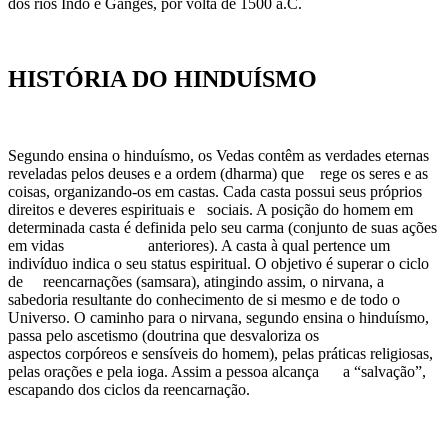
dos rios Indo e Ganges, por volta de 1500 a.C.
HISTÓRIA DO HINDUÍSMO
Segundo ensina o hinduísmo, os Vedas contêm as verdades eternas
reveladas pelos deuses e a ordem (dharma) que rege os seres e as
coisas, organizando-os em castas. Cada casta possui seus próprios
direitos e deveres espirituais e sociais. A posição do homem em
determinada casta é definida pelo seu carma (conjunto de suas ações
em vidas anteriores). A casta à qual pertence um
indivíduo indica o seu status espiritual. O objetivo é superar o ciclo
de reencarnações (samsara), atingindo assim, o nirvana, a
sabedoria resultante do conhecimento de si mesmo e de todo o
Universo. O caminho para o nirvana, segundo ensina o hinduísmo,
passa pelo ascetismo (doutrina que desvaloriza os
aspectos corpóreos e sensíveis do homem), pelas práticas religiosas,
pelas orações e pela ioga. Assim a pessoa alcança a “salvação”,
escapando dos ciclos da reencarnação.