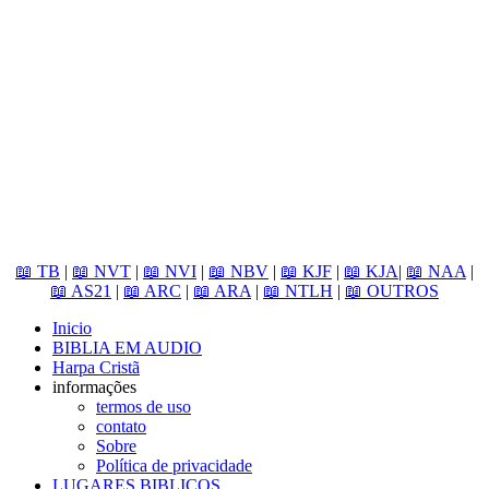
📖 TB
|
📖 NVT
|
📖 NVI
|
📖 NBV
|
📖 KJF
|
📖 KJA
|
📖 NAA
|
📖 AS21
|
📖 ARC
|
📖 ARA
|
📖 NTLH
|
📖 OUTROS
Inicio
BIBLIA EM AUDIO
Harpa Cristã
informações
termos de uso
contato
Sobre
Política de privacidade
LUGARES BIBLICOS