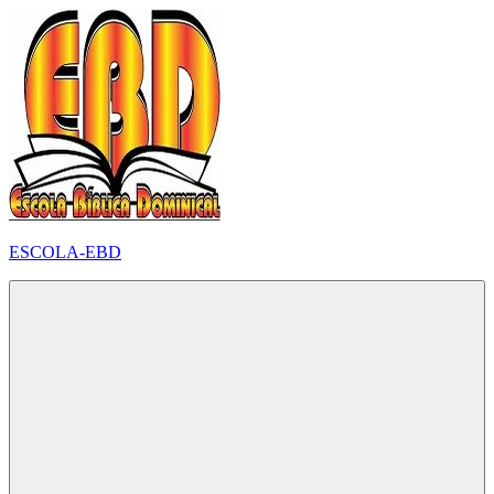
Pular
para
o
conteúdo
ESCOLA-EBD