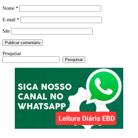
Nome
*
E-mail
*
Site
Pesquisar
Pesquisar