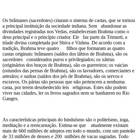
Os brâmanes (sacerdotes) criaram o sistema de castas, que se tornou
a principal instituição da sociedade indiana. Sem abandonar as
divindades registradas nos Vedas, estabeleceram Brahma como o
deus principal e o princípio criador. Ele faz parte da Trimurti, a
tríade divina completada por Shiva e Vishnu. De acordo com a
tradição, Brahma teve quatro filhos que formaram as quatro
castas originais: brâmanes (saídos dos lábios de Brahma), são os
sacerdotes considerados puros e privilegiados; os xátrias
(originários dos braços de Brahma), são os guerreiros; os vaicias
(oriundos das pernas de Brahma), são os lavradores, comerciantes e
artesãos; e sudras (saídos dos pés de Brahma), são os servos e
escravos. Os párias são pessoas que não pertencem a nenhuma
casta, por terem desobedecido leis religiosas. Estes não podem
viver nas cidades, ler os livros sagrados nem se banharem no Rio
Ganges.
As características principais do hinduísmo são o politeísmo, ioga,
meditação e a reencarnação. Estima-se que atualmente existam
mais de 660 milhões de adeptos em todo o mundo, com um panteão
de 33 milhões de deuses e 200 milhões de vacas sagradas. Todo