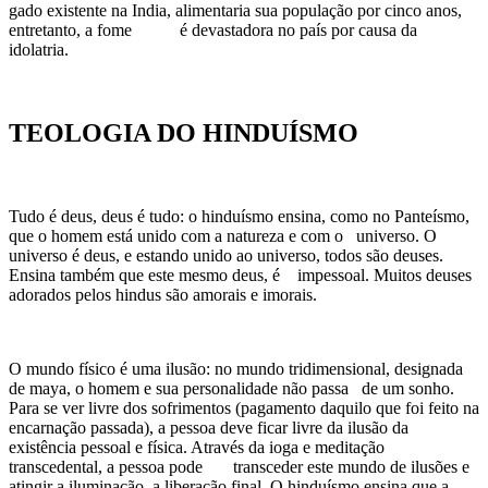
gado existente na India, alimentaria sua população por cinco anos,
entretanto, a fome é devastadora no país por causa da
idolatria.
TEOLOGIA DO HINDUÍSMO
Tudo é deus, deus é tudo: o hinduísmo ensina, como no Panteísmo,
que o homem está unido com a natureza e com o universo. O
universo é deus, e estando unido ao universo, todos são deuses.
Ensina também que este mesmo deus, é impessoal. Muitos deuses
adorados pelos hindus são amorais e imorais.
O mundo físico é uma ilusão: no mundo tridimensional, designada
de maya, o homem e sua personalidade não passa de um sonho.
Para se ver livre dos sofrimentos (pagamento daquilo que foi feito na
encarnação passada), a pessoa deve ficar livre da ilusão da
existência pessoal e física. Através da ioga e meditação
transcedental, a pessoa pode transceder este mundo de ilusões e
atingir a iluminação, a liberação final. O hinduísmo ensina que a