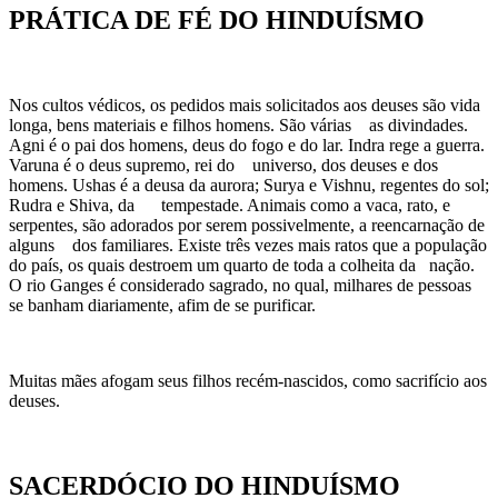
PRÁTICA DE FÉ DO HINDUÍSMO
Nos cultos védicos, os pedidos mais solicitados aos deuses são vida
longa, bens materiais e filhos homens. São várias as divindades.
Agni é o pai dos homens, deus do fogo e do lar. Indra rege a guerra.
Varuna é o deus supremo, rei do universo, dos deuses e dos
homens. Ushas é a deusa da aurora; Surya e Vishnu, regentes do sol;
Rudra e Shiva, da tempestade. Animais como a vaca, rato, e
serpentes, são adorados por serem possivelmente, a reencarnação de
alguns dos familiares. Existe três vezes mais ratos que a população
do país, os quais destroem um quarto de toda a colheita da nação.
O rio Ganges é considerado sagrado, no qual, milhares de pessoas
se banham diariamente, afim de se purificar.
Muitas mães afogam seus filhos recém-nascidos, como sacrifício aos
deuses.
SACERDÓCIO DO HINDUÍSMO