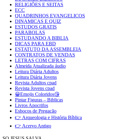
RELIGIÕES E SEITAS
ECC
QUADRINHOS EVANGELICOS
DINAMICAS E QUIZ
ESTUDOS GRATIS
PARABOLAS
ESTUDANDO A BIBLIA
DICAS PARA EBD
ESTATUTO DA ASSEMBLEIA
CONTRATOS DE VENDAS
LETRAS COM CIFRAS
Almeida Atualizada áudio
Leitura Diária Adultos
Leitura Diária Jovens
Revista Adultos cpad
Revista Jovens cpad
😀Emojis Coloridos😘
Pintar Figuras – Biblicas
Livros Apocrifos
Esboços de Pregação
👉 Arqueologia e História Bíblica
👉 Acervo Antigo
SO JESUS SALVA