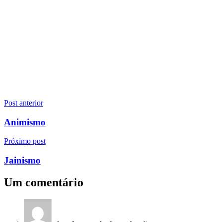
Navegação
Post anterior
de
Animismo
Post
Próximo post
Jainismo
Um comentário