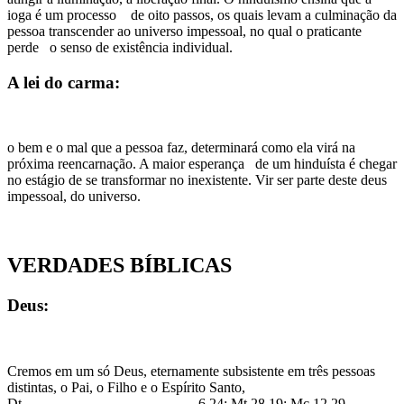
ioga é um processo de oito passos, os quais levam a culminação da
pessoa transcender ao universo impessoal, no qual o praticante
perde o senso de existência individual.
A lei do carma:
o bem e o mal que a pessoa faz, determinará como ela virá na
próxima reencarnação. A maior esperança de um hinduísta é chegar
no estágio de se transformar no inexistente. Vir ser parte deste deus
impessoal, do universo.
VERDADES BÍBLICAS
Deus:
Cremos em um só Deus, eternamente subsistente em três pessoas
distintas, o Pai, o Filho e o Espírito Santo,
Dt 6.24; Mt 28.19; Mc 12.29.