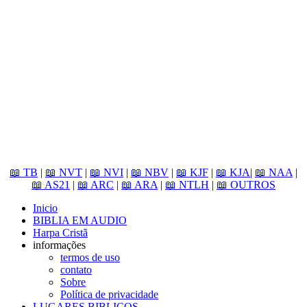
📖 TB
|
📖 NVT
|
📖 NVI
|
📖 NBV
|
📖 KJF
|
📖 KJA
|
📖 NAA
|
📖 AS21
|
📖 ARC
|
📖 ARA
|
📖 NTLH
|
📖 OUTROS
Inicio
BIBLIA EM AUDIO
Harpa Cristã
informações
termos de uso
contato
Sobre
Política de privacidade
LUGARES BIBLICOS