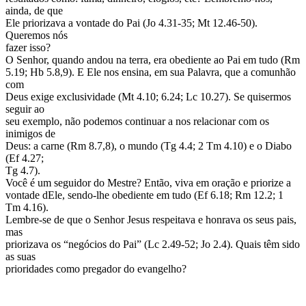
ainda, de que
Ele priorizava a vontade do Pai (Jo 4.31-35; Mt 12.46-50).
Queremos nós
fazer isso?
O Senhor, quando andou na terra, era obediente ao Pai em tudo (Rm
5.19; Hb 5.8,9). E Ele nos ensina, em sua Palavra, que a comunhão
com
Deus exige exclusividade (Mt 4.10; 6.24; Lc 10.27). Se quisermos
seguir ao
seu exemplo, não podemos continuar a nos relacionar com os
inimigos de
Deus: a carne (Rm 8.7,8), o mundo (Tg 4.4; 2 Tm 4.10) e o Diabo
(Ef 4.27;
Tg 4.7).
Você é um seguidor do Mestre? Então, viva em oração e priorize a
vontade dEle, sendo-lhe obediente em tudo (Ef 6.18; Rm 12.2; 1
Tm 4.16).
Lembre-se de que o Senhor Jesus respeitava e honrava os seus pais,
mas
priorizava os “negócios do Pai” (Lc 2.49-52; Jo 2.4). Quais têm sido
as suas
prioridades como pregador do evangelho?