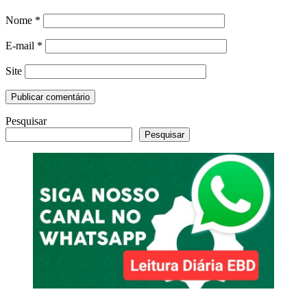
Nome
*
E-mail
*
Site
Pesquisar
Pesquisar