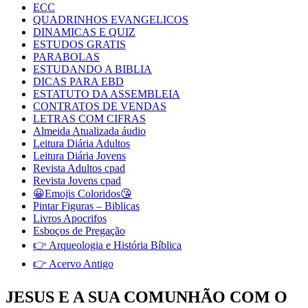
ECC
QUADRINHOS EVANGELICOS
DINAMICAS E QUIZ
ESTUDOS GRATIS
PARABOLAS
ESTUDANDO A BIBLIA
DICAS PARA EBD
ESTATUTO DA ASSEMBLEIA
CONTRATOS DE VENDAS
LETRAS COM CIFRAS
Almeida Atualizada áudio
Leitura Diária Adultos
Leitura Diária Jovens
Revista Adultos cpad
Revista Jovens cpad
😀Emojis Coloridos😘
Pintar Figuras – Biblicas
Livros Apocrifos
Esboços de Pregação
👉 Arqueologia e História Bíblica
👉 Acervo Antigo
JESUS E A SUA COMUNHÃO COM O