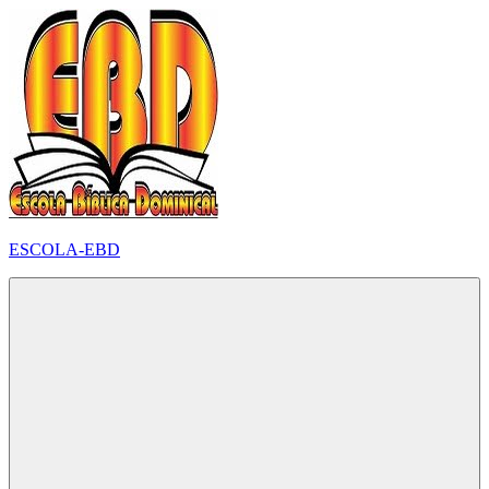
Pular
para
o
conteúdo
ESCOLA-EBD