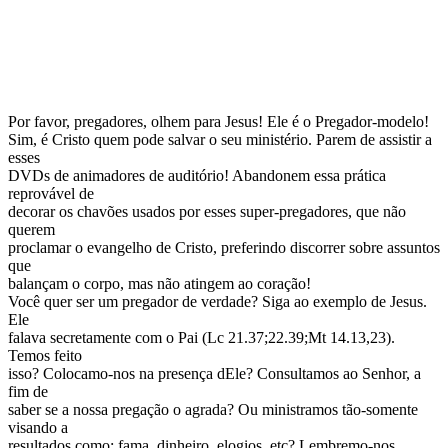
Por favor, pregadores, olhem para Jesus! Ele é o Pregador-modelo!
Sim, é Cristo quem pode salvar o seu ministério. Parem de assistir a
esses
DVDs de animadores de auditório! Abandonem essa prática
reprovável de
decorar os chavões usados por esses super-pregadores, que não
querem
proclamar o evangelho de Cristo, preferindo discorrer sobre assuntos
que
balançam o corpo, mas não atingem ao coração!
Você quer ser um pregador de verdade? Siga ao exemplo de Jesus.
Ele
falava secretamente com o Pai (Lc 21.37;22.39;Mt 14.13,23).
Temos feito
isso? Colocamo-nos na presença dEle? Consultamos ao Senhor, a
fim de
saber se a nossa pregação o agrada? Ou ministramos tão-somente
visando a
resultados como: fama, dinheiro, elogios, etc? Lembremo-nos,