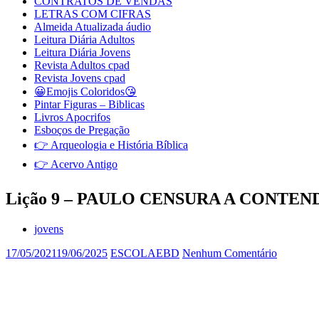
CONTRATOS DE VENDAS
LETRAS COM CIFRAS
Almeida Atualizada áudio
Leitura Diária Adultos
Leitura Diária Jovens
Revista Adultos cpad
Revista Jovens cpad
😀Emojis Coloridos😘
Pintar Figuras – Biblicas
Livros Apocrifos
Esboços de Pregação
👉 Arqueologia e História Bíblica
👉 Acervo Antigo
Lição 9 – PAULO CENSURA A CONTE
jovens
17/05/2021
19/06/2025
ESCOLAEBD
Nenhum Comentário