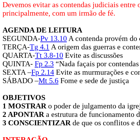
Devemos evitar as contendas judiciais entre 
principalmente, com um irmão de fé.
AGENDA DE LEITURA
SEGUNDA-
Pv 13.10
A contenda provém do 
TERÇA-
Tg 4.1
A origem das guerras e cont
QUARTA-
Tt 3.8-10
Evite as discussões
QUINTA-
Fp 2.3
“Nada façais por contendas
SEXTA –
Fp 2.14
Evite as murmurações e co
SÁBADO –
Mt 5.6
Fome e sede de justiça
OBJETIVOS
1 MOSTRAR
o poder de julgamento da igre
2 APONTAR
a estrutura de funcionamento da
3 CONSCIENTIZAR
de que os conflitos e
INTERAÇÃO