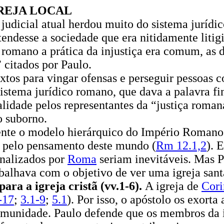
GREJA LOCAL
judicial atual herdou muito do sistema juríd
tendesse a sociedade que era nitidamente liti
o romano a prática da injustiça era comum, as
 citados por Paulo.
os para vingar ofensas e perseguir pessoas c
istema jurídico romano, que dava a palavra fi
lidade pelos representantes da “justiça roma
do suborno.
te o modelo hierárquico do Império Romano in
ar pelo pensamento deste mundo (
Rm 12.1,2
). 
ionalizados por
Roma
seriam inevitáveis. Mas P
rabalhava com o objetivo de ver uma igreja sa
ra a igreja cristã (vv.1-6).
A igreja de
Cori
-17
;
3.1-9
;
5.1
). Por isso, o apóstolo os exort
comunidade. Paulo defende que os membros da 