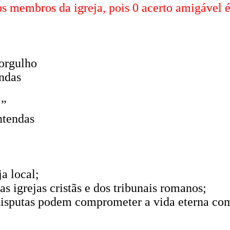
os membros da igreja, pois 0 acerto amigável 
orgulho
endas
 ”
ntendas
ja local;
s igrejas cristãs e dos tribunais romanos;
 disputas podem comprometer a vida eterna c