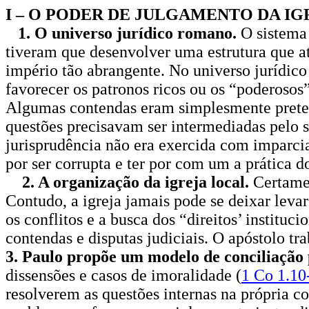
I – O PODER DE JULGAMENTO DA I
1. O universo jurídico romano.
O sistema 
tiveram que desenvolver uma estrutura que a
império tão abrangente. No universo jurídic
favorecer os patronos ricos ou os “poderosos”
Algumas contendas eram simplesmente pretext
questões precisavam ser intermediadas pelo s
jurisprudência não era exercida com imparcia
por ser corrupta e ter por com um a prática 
2. A organização da igreja local.
Certamen
Contudo, a igreja jamais pode se deixar lev
os conflitos e a busca dos “direitos’ instituc
contendas e disputas judiciais. O apóstolo t
3. Paulo propõe um modelo de conciliação pa
dissensões e casos de imoralidade (
1 Co 1.10
resolverem as questões internas na própria 