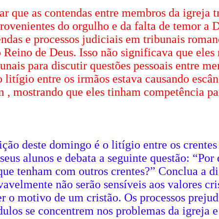
trar que as contendas entre membros da igreja 
rovenientes do orgulho e da falta de temor a D
ndas e processos judiciais em tribunais romano
o Reino de Deus. Isso não significava que eles
bunais para discutir questões pessoais entre m
o litígio entre os irmãos estava causando esc
 , mostrando que eles tinham competência para
ção deste domingo é o litígio entre os crentes 
eus alunos e debata a seguinte questão: “Por 
s que tenham com outros crentes?” Conclua a di
ovavelmente não serão sensíveis aos valores cri
er o motivo de um cristão. Os processos prej
dulos se concentrem nos problemas da igreja e